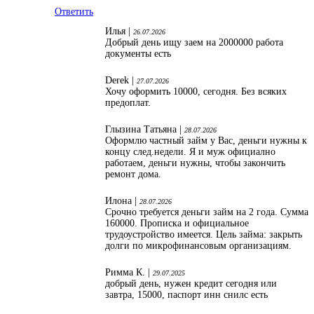
Ответить
Илья |
26.07.2026
Добрый день ищу заем на 2000000 работа
документы есть
Derek |
27.07.2026
Хочу оформить 10000, сегодня. Без всяких
предоплат.
Глызина Татьяна |
28.07.2026
Оформлю частный займ у Вас, деньги нужны к
концу след.недели. Я и муж официално
работаем, деньги нужны, чтобы закончить
ремонт дома.
Илона |
28.07.2026
Срочно требуется деньги займ на 2 года. Сумма
160000. Прописка и официальное
трудоустройство имеется. Цель займа: закрыть
долги по микрофинансовым организациям.
Римма К. |
29.07.2025
добрый день, нужен кредит сегодня или
завтра, 15000, паспорт инн снилс есть