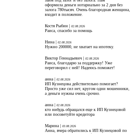
займ под залог и без залога. Нам
оформила деньги нотариально за 2 дня без
залога 780тысяч. Очень благородная женщина,
входит в положение.
Костя Рыбин |
02.08.2026
Раиса, спасибо за помощь
Нина |
02.08.2026
Нужно 200000, не хватает на ипотеку.
Виктор Геннадьевич |
02.08.2026
Раиса, благодарю за поддержку! Уже
переговорил с ней! Надеюсь поможет!
анна |
02.08.2026
ИП Кузнецова действительно помогает?
Просто уже сил нет, кругом одни мошенники,
а деньги нужны очень срочно.
анна |
02.08.2026
кто нибудь обращался еще к ИП Кузнецовой
или посоветуйте кредитора
Марина |
03.08.2026
Анна, вчера обратились к ИП Кузнецовой по