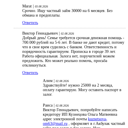
Marat |
03.08.2026
Срочно. Ищу частный займ 30000 на 6 месяцев. Без
обмана и предоплаты.
Ответить
Виктор Геннадьевич |
02.08.2026
Добрый день! Семье требуется срочная денежная помощь -
700.000 рублей на 5-6 лет. В банке не дают кредит, потому
что в свое врем судились с банком. Ответственность и
порядочность гарантируем. Прописка в городе 39 лет.
Работа официальная. Залога нет, поручителей можем
предложить. Кто может реально помочь, просьба
откликнуться.
Ответить
Алим |
02.08.2026
Здравствуйте! нужно 25000 на 2 месяца,
оплату гарантирую. Могу оставить паспорт в
залог.
Раиса |
02.08.2026
Виктор Геннадьевич, попробуйте написать
кредитору ИП Кузнецова Ольга Матвеевна
адрес электронной почты
kuznetsova-
om63@mail.ru
, оформляет в г.Акбулак частный