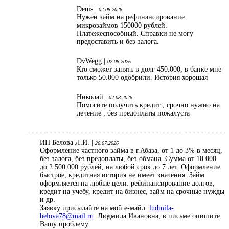
Denis |
02.08.2026
Нужен займ на рефинансирование
микрозаймов 150000 рублей.
Платежеспособный. Справки не могу
предоставить и без залога.
DvWegg |
02.08.2026
Кто сможет занять в долг 450.000, в банке мне
только 50.000 одобрили. История хорошая
Николай |
02.08.2026
Помогите получить кредит , срочно нужно на
лечение , без предоплаты пожалуста
ИП Белова Л.И. |
26.07.2026
Оформление частного займа в г.Абаза, от 1 до 3% в месяц,
без залога, без предоплаты, без обмана. Сумма от 10.000
до 2.500.000 рублей, на любой срок до 7 лет. Оформление
быстрое, кредитная история не имеет значения. Займ
оформляется на любые цели: рефинансирование долгов,
кредит на учебу, кредит на бизнес, займ на срочные нужды
и др.
Заявку присылайте на мой е-майл:
ludmila-
belova78@mail.ru
Людмила Ивановна, в письме опишите
Вашу проблему.