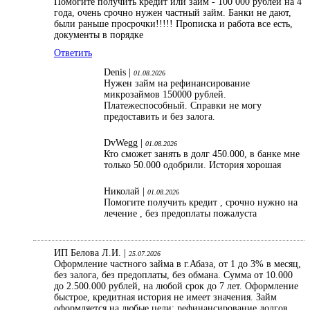
Помогите получить кредит или займ - 100 000 рублей на 4
года, очень срочно нужен частный займ. Банки не дают,
были раньше просрочки!!!!! Прописка и работа все есть,
документы в порядке
Ответить
Denis |
01.08.2026
Нужен займ на рефинансирование
микрозаймов 150000 рублей.
Платежеспособный. Справки не могу
предоставить и без залога.
DvWegg |
01.08.2026
Кто сможет занять в долг 450.000, в банке мне
только 50.000 одобрили. История хорошая
Николай |
01.08.2026
Помогите получить кредит , срочно нужно на
лечение , без предоплаты пожалуста
ИП Белова Л.И. |
25.07.2026
Оформление частного займа в г.Абаза, от 1 до 3% в месяц,
без залога, без предоплаты, без обмана. Сумма от 10.000
до 2.500.000 рублей, на любой срок до 7 лет. Оформление
быстрое, кредитная история не имеет значения. Займ
оформляется на любые цели: рефинансирование долгов,