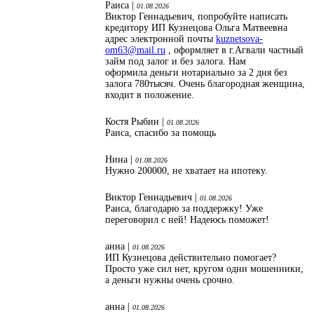
Раиса |
01.08.2026
Виктор Геннадьевич, попробуйте написать
кредитору ИП Кузнецова Ольга Матвеевна
адрес электронной почты
kuznetsova-
om63@mail.ru
, оформляет в г.Агвали частный
займ под залог и без залога. Нам
оформила деньги нотариально за 2 дня без
залога 780тысяч. Очень благородная женщина,
входит в положение.
Костя Рыбин |
01.08.2026
Раиса, спасибо за помощь
Нина |
01.08.2026
Нужно 200000, не хватает на ипотеку.
Виктор Геннадьевич |
01.08.2026
Раиса, благодарю за поддержку! Уже
переговорил с ней! Надеюсь поможет!
анна |
01.08.2026
ИП Кузнецова действительно помогает?
Просто уже сил нет, кругом одни мошенники,
а деньги нужны очень срочно.
анна |
01.08.2026