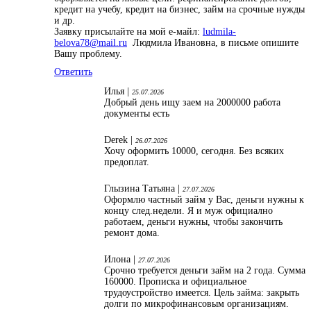
кредит на учебу, кредит на бизнес, займ на срочные нужды
и др.
Заявку присылайте на мой е-майл:
ludmila-
belova78@mail.ru
Людмила Ивановна, в письме опишите
Вашу проблему.
Ответить
Илья |
25.07.2026
Добрый день ищу заем на 2000000 работа
документы есть
Derek |
26.07.2026
Хочу оформить 10000, сегодня. Без всяких
предоплат.
Глызина Татьяна |
27.07.2026
Оформлю частный займ у Вас, деньги нужны к
концу след.недели. Я и муж официално
работаем, деньги нужны, чтобы закончить
ремонт дома.
Илона |
27.07.2026
Срочно требуется деньги займ на 2 года. Сумма
160000. Прописка и официальное
трудоустройство имеется. Цель займа: закрыть
долги по микрофинансовым организациям.