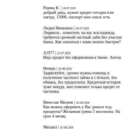
Римма К. |
28.07.2025
добрый день, нужен кредит сегодня или
завтра, 15000, паспорт инн снилс есть
Лидия Ивановна |
30.07.2026
Людмила , помогите, на вас вся надежда,
требуется срочный частный займ без участия
банка. Как связаться с вами можно быстрее?
А1977 |
31.07.2026
Ищу кредит без оформления в банке. Антон.
Венера |
02.08.2026
Здарвсвуйте, срочно нужна помощь в
получении частного займа в г.Агвали, без
обмана, без предоплаты. Кредитная история
хуже некуда, мне поможет только кредит от
частника.
Вячеслав Михеев |
02.08.2026
Как можно оформить у Вас деньги под
проценты? Желаемая сумма 2 миллиона. На
срок 4 месяц.
Михаил |
02.08.2026