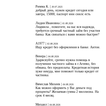
Римма К. |
30.07.2025
добрый день, нужен кредит сегодня или
завтра, 15000, паспорт инн снилс есть
Лидия Ивановна |
01.08.2026
Людмила , помогите, на вас вся надежда,
требуется срочный частный займ без участия
банка. Как связаться с вами можно быстрее?
А1977 |
02.08.2026
Ищу кредит без оформления в банке. Антон.
Венера |
04.08.2026
Здарвсвуйте, срочно нужна помощь в
получении частного займа в г.Агеево, без
обмана, без предоплаты. Кредитная история
хуже некуда, мне поможет только кредит от
частника.
Вячеслав Михеев |
04.08.2026
Как можно оформить у Вас деньги под
проценты? Желаемая сумма 2 миллиона. На
срок 4 месяц.
Михаил |
04.08.2026