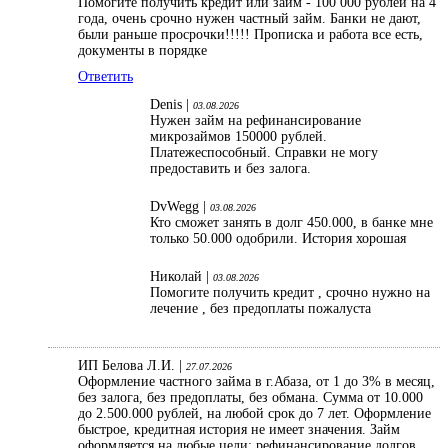
Помогите получить кредит или займ - 100 000 рублей на 4
года, очень срочно нужен частный займ. Банки не дают,
были раньше просрочки!!!!! Прописка и работа все есть,
документы в порядке
Ответить
Denis |
03.08.2026
Нужен займ на рефинансирование
микрозаймов 150000 рублей.
Платежеспособный. Справки не могу
предоставить и без залога.
DvWegg |
03.08.2026
Кто сможет занять в долг 450.000, в банке мне
только 50.000 одобрили. История хорошая
Николай |
03.08.2026
Помогите получить кредит , срочно нужно на
лечение , без предоплаты пожалуста
ИП Белова Л.И. |
27.07.2026
Оформление частного займа в г.Абаза, от 1 до 3% в месяц,
без залога, без предоплаты, без обмана. Сумма от 10.000
до 2.500.000 рублей, на любой срок до 7 лет. Оформление
быстрое, кредитная история не имеет значения. Займ
оформляется на любые цели: рефинансирование долгов,