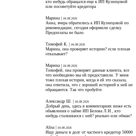
кто нибудь обращался еще к ИП Кузнецовой
или посоветуйте кредитора
Марина |
04.08.2026
Анна, вчера обратились к ИП Кузнецовой по
рекомендации, сегодня оформили сделку.
Предоплаты не было.
Тимофей К. |
04.08.2026
Марина, она проверяет историю? если плохая
отказывает?
Марина |
04.08.2026
Тимофей, она проверяет данные клиента, все
что необходимо мы ей предоставили. У меня
тоже плохая история, когда я ей это сказала,
она ответила, что с хорошей историей к ней не
обращаются. Так что пробуйте.
Александр Ш. |
04.08.2026
Добрый день, здесь в комментариях ниже есть
обьявления о займе ИП Белова Л.И., кто
нибудь сталкиваося с ней? реально или обман?
Alisa |
04.08.2026
Ищу деньги в долг от частного кредитор 50000