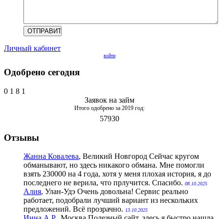
Личный кабинет
войти
Одобрено сегодня
0
1
8
1
Заявок на займ
Итого одобрено за 2019 год:
57930
Отзывы
Жанна Ковалева
, Великий Новгород
Сейчас кругом
обманывают, но здесь никакого обмана. Мне помогли
взять 230000 на 4 года, хотя у меня плохая история, я до
последнего не верила, что прлучится. Спасибо.
08.10.2025
Алия
, Улан-Удэ
Очень довольна! Сервис реально
работает, подобрали лучший вариант из нескольких
предложений. Всё прозрачно.
13.10.2025
Инна А.Р.
, Москва
Полезный сайт, здесь я быстро нашла