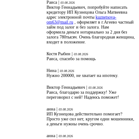
Раиса |
03.08.2026
Виктор Геннадьевич, попробуйте написать
кредитору ИП Кузнецова Ольга Матвеевна
адрес электронной почты
kuznetsova-
om63@mail.ru
, оформляет в г.Агеево частный
займ под залог и без залога. Нам
оформила деньги нотариально за 2 дня без
залога 780тысяч. Очень благородная женщина,
входит в положение.
Костя Рыбин |
03.08.2026
Раиса, спасибо за помощь
Нина |
03.08.2026
Нужно 200000, не хватает на ипотеку.
Виктор Геннадьевич |
03.08.2026
Раиса, благодарю за поддержку! Уже
переговорил с ней! Надеюсь поможет!
анна |
03.08.2026
ИП Кузнецова действительно помогает?
Просто уже сил нет, кругом одни мошенники,
а деньги нужны очень срочно.
анна |
03.08.2026