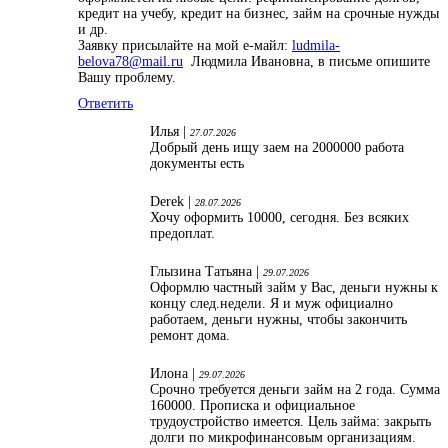
кредит на учебу, кредит на бизнес, займ на срочные нужды
и др.
Заявку присылайте на мой е-майл:
ludmila-
belova78@mail.ru
Людмила Ивановна, в письме опишите
Вашу проблему.
Ответить
Илья |
27.07.2026
Добрый день ищу заем на 2000000 работа
документы есть
Derek |
28.07.2026
Хочу оформить 10000, сегодня. Без всяких
предоплат.
Глызина Татьяна |
29.07.2026
Оформлю частный займ у Вас, деньги нужны к
концу след.недели. Я и муж официално
работаем, деньги нужны, чтобы закончить
ремонт дома.
Илона |
29.07.2026
Срочно требуется деньги займ на 2 года. Сумма
160000. Прописка и официальное
трудоустройство имеется. Цель займа: закрыть
долги по микрофинансовым организациям.